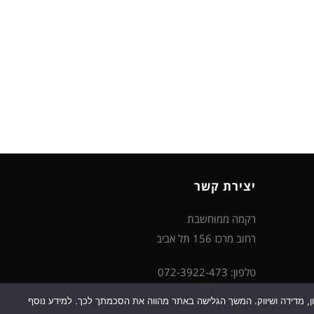
יצירת קשר
רקמה ממוחשבת
רחוב מרכז 156 תל אביב
טלפון: 072-3922-473
דוא"ל: support@rikma-m.co.il
כן למטרות סטטיסטיקה, איפיון, מדידה ושיווק. המשך הגלישה באתר מהווה את הסכמתך לכך. למידע נוסף