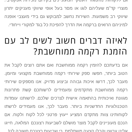
מוצרי קד"מ שעליהם לוגו או מסר בעל אופי שיווקי מעניקים יתרון
שיווקי רב משמעות. השירות נחשב למבוקש גם בידי מעצבי אופנה
למיניהם הרואים ברקמה את הדרך להפיכת כל בגד למקורי וייחודי.
לאיזה דברים חשוב לשים לב עם
הזמנת רקמה ממוחשבת?
אם בדעתכם להזמין רקמה ממוחשבת ואם אתם רוצים לקבל את
הטוב ביותר, חפשו ספק שירותי רקמה ממוחשבת מקצועי ומיומן.
מעבר לכך, דרשו איכות גבוהה וביצוע מדויק. אנו מספקים שירותי
רקמה ממוחשבת מתקדמים ומעמידים לרשותכם קשת פתרונות
מגוונת ואיכותית בהתאמה אישית לצרכים שלכם. לרשותנו עומדות
הטכנולוגיות החדשניות ביותר. מעבר לכך, אנו מעמידים לרשתו
לקוחותינו צוות מתקדם המציע ייעוץ פרטני לכל לקוח ולקוח. אם
הנכם מעוניינים לקבל מוצר מושלם לשביעות רצונכם המלאה, חייגו
אלינו עכשיו וקבלו הצעה משתלמת. כי שביעות רצונכם חשובה לנו!