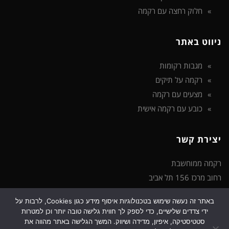
חלוק רחצה עם רקמה
ניווט באתר
מגבות רקומות
רקמה על תיקים
מצעים עם רקמה
כובע עם רקמה אישית
יצירת קשר
רקמה ממוחשבת
רחוב מרכז 156 תל אביב
באתר זה נעשה שימוש בטכנולוגיות איסוף מידע כגון Cookies, לרבות על
טלפון: 072-3922-473
ידי צדדים שלישיים, כדי לספק לך חווית גלישה טובה יותר וכן למטרות
דוא"ל: support@rikma-m.co.il
סטטיסטיקה, איפיון, מדידה ושיווק. המשך הגלישה באתר מהווה את