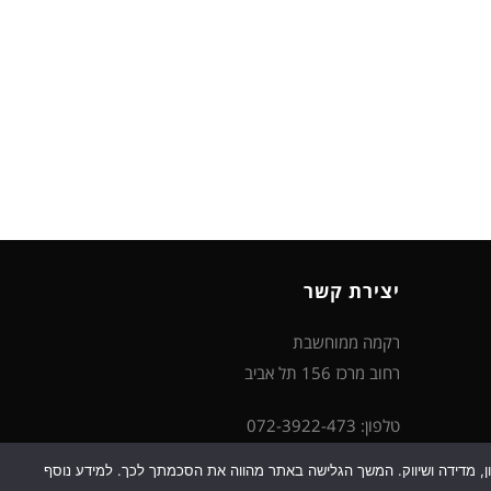
יצירת קשר
רקמה ממוחשבת
רחוב מרכז 156 תל אביב
טלפון: 072-3922-473
דוא"ל: support@rikma-m.co.il
כן למטרות סטטיסטיקה, איפיון, מדידה ושיווק. המשך הגלישה באתר מהווה את הסכמתך לכך. למידע נוסף