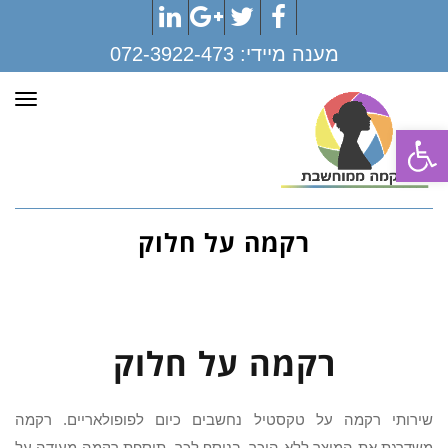
LinkedIn
Google+
Twitter
Facebook
מענה מיידי:
072-3922-473
תפר
פתח סרגל נגישות
רקמה על חלוק
רקמה על חלוק
שירותי רקמה על טקסטיל נחשבים כיום לפופולאריים. רקמה
משדרגת את המוצר ללא היכר. בנוסף לכך, תוספת רקמה מעידה על