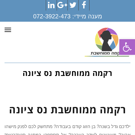
LinkedIn
Google+
Twitter
Facebook
מענה מיידי:
072-3922-473
תפר
פתח סרגל נגישות
רקמה ממוחשבת נס ציונה
רקמה ממוחשבת נס ציונה
ילדכם גדל בשנה? בן הזוג קודם בעבודה? מתחשק לכם לפנק מישהו
אהוב? מעוניינים לשדר הערכה? אל תסתפקו במתנה סטנדרטית!