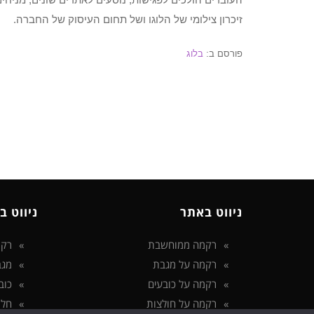
זיכרון צילומי של הלוגו ושל תחום העיסוק של החברה.
פורסם ב:
בלוג
ניווט באתר
ניווט ב
רקמה ממוחשבת
רקמ
רקמה על מגבת
מגב
רקמה על כובעים
כוב
רקמה על חולצות
חלו