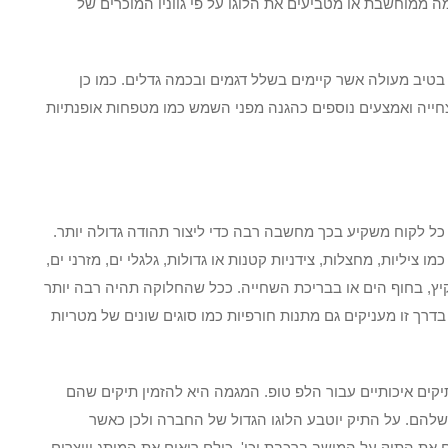
 ממוחשבת או מטביעים את הלוגו על פי גווניו המוכרים של
בטיב מעולה אשר קיימים בשלל דגמים ובכמה גדלים. כמו כן
 מצחייה ואמצעים נוספים כהגנה מפני השמש כמו מטפחות אופנתיות
כל לקוח משקיע בכך מחשבה רבה כדי ליצור תהודה גדולה יותר.
יליות, מחצלות, צידניות קטנות או גדולות, גלגלי ים, מזרני ים,
בקיץ, בחוף הים או בבריכת השחייה. ככל שהחלוקה תהיה רבה יותר
בדרך זו מעניקים גם מתנות חורפיות כמו סוגים שונים של מטריות
תיקים איכותיים עבור הלפ טופ. המגמה היא להזמין תיקים שהם
שלהם. על התיק יוטבע הלוגו הגדול של החברה ולכן כאשר
 את התיק על המושב ברכבת וכו', כולם רואים את המותג ויוצרים