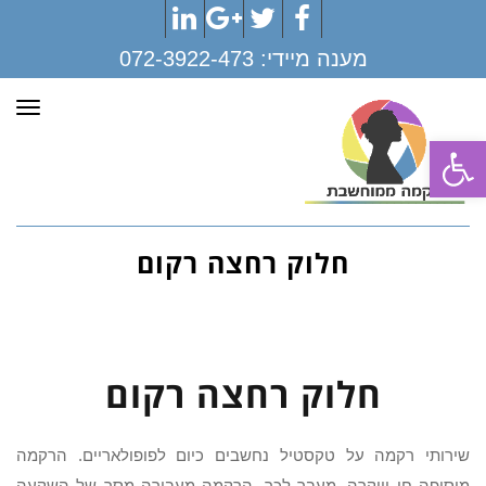
LinkedIn
Google+
Twitter
Facebook
מענה מיידי:
072-3922-473
תפר
פתח סרגל נגישות
חלוק רחצה רקום
חלוק רחצה רקום
שירותי רקמה על טקסטיל נחשבים כיום לפופולאריים. הרקמה
מוסיפה חן ויוקרה. מעבר לכך, הרקמה מעבירה מסר של השקעה