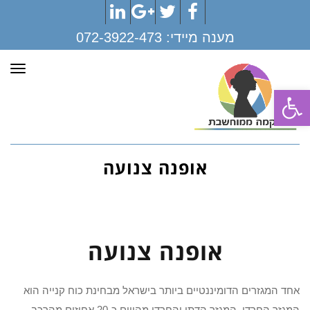
LinkedIn
Google+
Twitter
Facebook
מענה מיידי:
072-3922-473
תפר
פתח סרגל נגישות
אופנה צנועה
אופנה צנועה
אחד המגזרים הדומיננטיים ביותר בישראל מבחינת כוח קנייה הוא
המגזר החרדי. המגזר הדתי והחרדי מהווים כ-20 אחוזים מהרכב