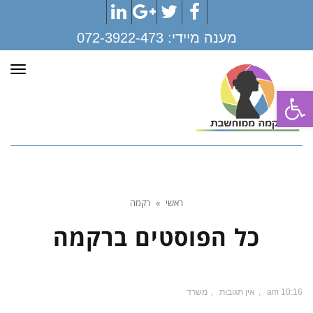
LinkedIn
Google+
Twitter
Facebook
מענה מיידי:
072-3922-473
תפר
פתח סרגל נגישות
ראשי
»
רקמה
כל הפוסטים ב
רקמה
10:16 am
אין תגובות
משרד