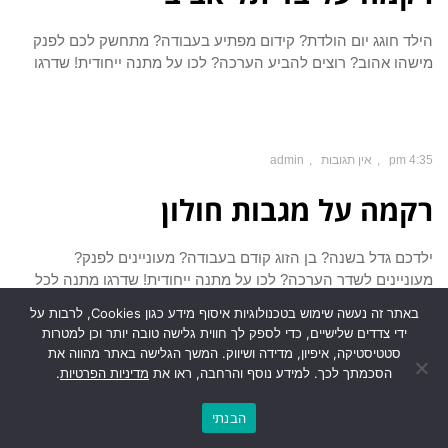
הילד חוגג יום הולדת? קידום מפתיע בעבודה? מתחשק לכם לפנק
מישהו אהוב? רוצים להביע הערכה? לכו על מתנה ייחודית! שדרגו
4:35 pm
אין תגובות
admin
רקמה על מגבות חולון
ילדכם גדל בשנה? בן הזוג קודם בעבודה? מעוניינים לפנק?
מעוניינים לשדר הערכה? לכו על מתנה ייחודית! שדרגו מתנה לכל
אחד
באתר זה נעשה שימוש בטכנולוגיות איסוף מידע כגון Cookies, לרבות על
ידי צדדים שלישיים, כדי לספק לך חווית גלישה טובה יותר וכן למטרות
סטטיסטיקה, איפיון, מדידה ושיווק. המשך הגלישה באתר מהווה את
הסכמתך לכך. למידע נוסף והרחבה, ראו את
מדיניות הפרטיות
.
4:33 pm
אין תגובות
admin
הבנתי