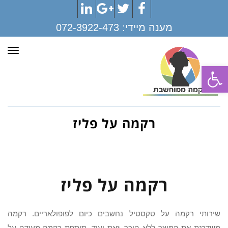
LinkedIn
Google+
Twitter
Facebook
מענה מיידי:
072-3922-473
תפר
פתח סרגל נגישות
רקמה על פליז
רקמה על פליז
שירותי רקמה על טקסטיל נחשבים כיום לפופולאריים. רקמה
משדרגת את המוצר ללא היכר. זאת ועוד, תוספת רקמה מעידה על