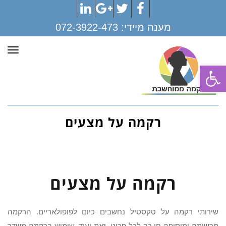
LinkedIn
Google+
Twitter
Facebook
מענה מיידי:
072-3922-473
תפר
פתח סרגל נגישות
רקמה על מצעים
רקמה על מצעים
שירותי רקמה על טקסטיל נחשבים כיום לפופולאריים. הרקמה
מרשימה ומוסיפה חן רב לכל פריט. זאת ועוד, שימוש ברקמה משדר