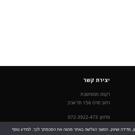
יצירת קשר
רקמה ממוחשבת
רחוב מרכז 156 תל אביב
טלפון: 072-3922-473
דוא"ל: support@rikma-m.co.il
כן למטרות סטטיסטיקה, איפיון, מדידה ושיווק. המשך הגלישה באתר מהווה את הסכמתך לכך. למידע נוסף