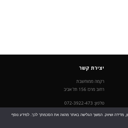
יצירת קשר
רקמה ממוחשבת
רחוב מרכז 156 תל אביב
טלפון: 072-3922-473
דוא"ל: support@rikma-m.co.il
כן למטרות סטטיסטיקה, איפיון, מדידה ושיווק. המשך הגלישה באתר מהווה את הסכמתך לכך. למידע נוסף