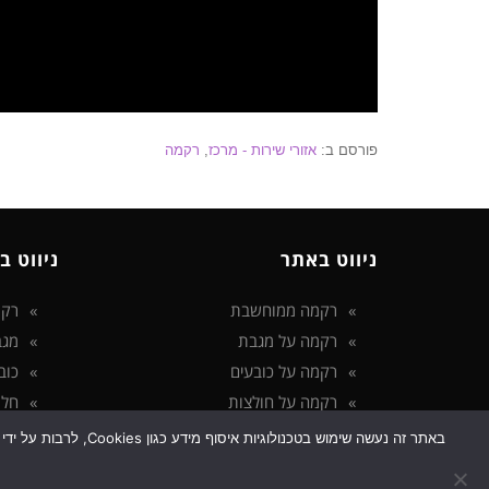
פורסם ב:
אזורי שירות - מרכז
,
רקמה
ניווט באתר
ניווט ב
רקמה ממוחשבת
רקמ
רקמה על מגבת
מגב
רקמה על כובעים
כוב
רקמה על חולצות
חלו
הצהרת נגישות
באתר זה נעשה שימוש
מדיניות פרטיות
גלילה
לראש