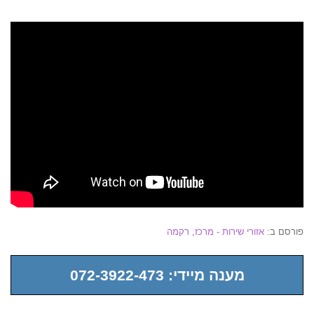
פורסם ב:
אזורי שירות - מרכז
,
רקמה
מענה מיידי: 072-3922-473