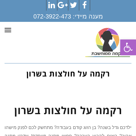
LinkedIn
Google+
Twitter
Facebook
מענה מיידי:
072-3922-473
תפר
פתח סרגל נגישות
רקמה על חולצות בשרון
רקמה על חולצות בשרון
ילדכם גדל בשנה? בן הזוג קודם בעבודה? מתחשק לכם לפנק מישהו
אהוב? רוצים להביע הערכה? חפשו מתנה מיוחדת! שדרגו מתנה