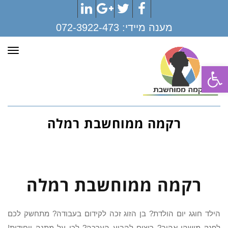
LinkedIn
Google+
Twitter
Facebook
מענה מיידי:
072-3922-473
תפר
פתח סרגל נגישות
רקמה ממוחשבת רמלה
רקמה ממוחשבת רמלה
הילד חוגג יום הולדת? בן הזוג זכה לקידום בעבודה? מתחשק לכם
לפנק מישהו אהוב? רוצים להביע הערכה? לכו על מתנה ייחודית!