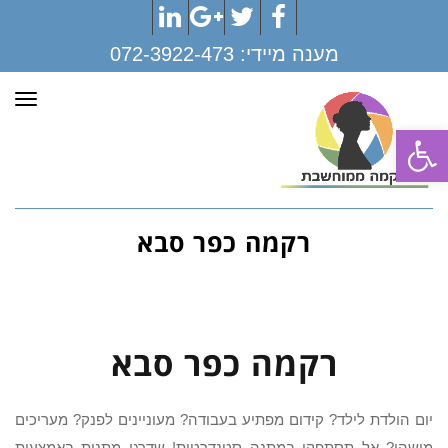
LinkedIn
Google+
Twitter
Facebook
מענה מיידי:
072-3922-473
תפר
פתח סרגל נגישות
רקמה כפר סבא
רקמה כפר סבא
יום הולדת לילד? קידום מפתיע בעבודה? מעוניינים לפנק? מעריכים
מישהו? אל תסתפקו במתנה סטנדרטית! שדרגו מתנות באמצעות