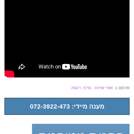
פורסם ב:
אזורי שירות - מרכז
,
רקמה
מענה מיידי: 072-3922-473