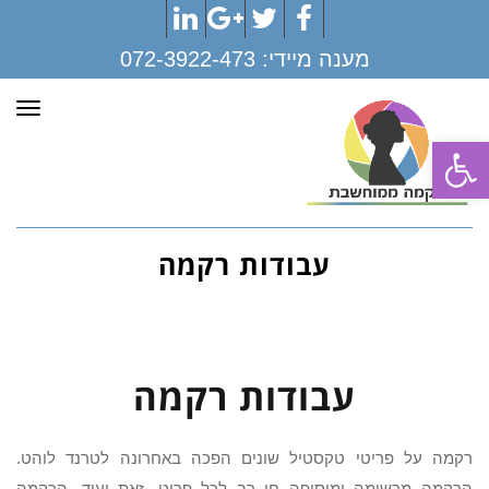
LinkedIn
Google+
Twitter
Facebook
מענה מיידי:
072-3922-473
תפר
פתח סרגל נגישות
עבודות רקמה
עבודות רקמה
רקמה על פריטי טקסטיל שונים הפכה באחרונה לטרנד לוהט.
הרקמה מרשימה ומוסיפה חן רב לכל פריט. זאת ועוד, הרקמה