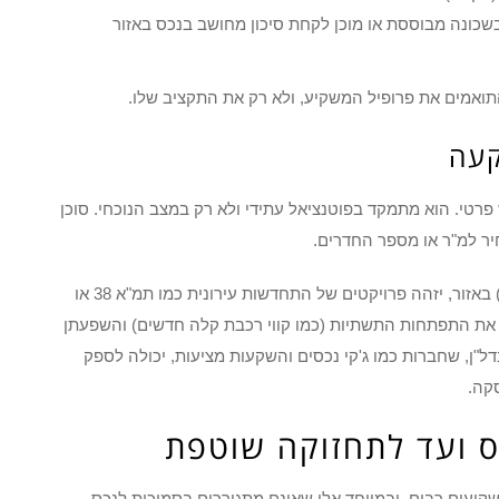
כונה מבוססת או מוכן לקחת סיכון מחושב בנכס באזור
תואמים את פרופיל המשקיע, ולא רק את התקציב שלו.
קעה
פרטי. הוא מתמקד בפוטנציאל עתידי ולא רק במצב הנוכחי. סוכן
יר למ"ר או מספר החדרים.
לדוגמה, הוא יבדוק את תוכניות המתאר העירוניות (תב"ע) באזור, יזהה פרויקטים של התחדשות עירונית כמו תמ"א 38 או
תח את התפתחות התשתיות (כמו קווי רכבת קלה חדשים) והשפעתן
ל"ן, שחברות כמו ג'קי נכסים והשקעות מציעות, יכולה לספק
קה.
ס ועד לתחזוקה שוטפת
יעים רבים, ובמיוחד אלו שאינם מתגוררים בסמיכות לנכס,