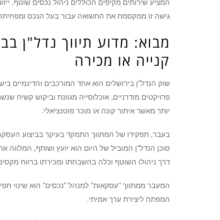
המציע שירותים מקיפים הכוללים ניהול נכסים שוטף, ייזו
גישה זו ממקסמת את התשואה עבור בעל הנכס ומפחיתה
מבוא: מדוע תיווך נדל"ן ב
קנייה או מכירה
שוק הנדל"ן בירושלים הוא אחד המורכבים והדינמיים בישרא
פרויקטים מודרניים, אוכלוסייה מגוונת וביקוש קשיח שנש
יותר מאשר איתור קונה או מוכר פוטנציאלי.
בעבר, תפקידו של המתווך התמקד בעיקר בביצוע העסקה.
סוכן הנדל"ן המוביל של היום הוא יועץ ושותף, המלווה
דרך ניהולו השוטף וכלה בהשבחתו ומכירתו ברווח מקסימל
המעבר ממתווך "עסקאות" למנהל "נכסים" הוא שינוי תפיס
המפתח ליצירת ערך אמיתי.