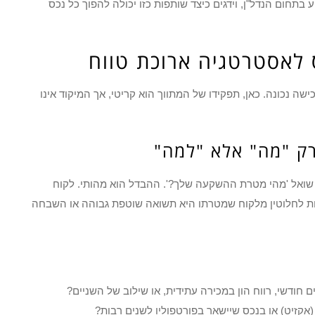
חום הנדל"ן, וידגים כיצד שותפות כזו יכולה להפוך כל נכס
 לאסטרטגיה ארוכת טווח
 נכונה. כאן, תפקידו של המתווך הוא קריטי, אך המיקוד אינו
רק "מה" אלא "למה"
א שואל 'מהי מטרת ההשקעה שלך?'. ההבדל הוא מהותי. לקוח
ת לחלוטין מלקוח שמטרתו היא תשואה שוטפת גבוהה או השבחה
חודשי, רווח הון במכירה עתידית, או שילוב של השניים?
קזיט) או בנכס שיישאר בפורטפוליו לשנים רבות?