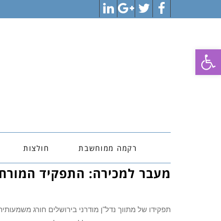
LinkedIn
Google+
Twitter
Facebook
פתח סרגל נגישות
רקמה ממוחשבת
חולצות
מעבר למכירה: התפקיד המורחב 
והשבחתם בירושלים
תפקידו של מתווך נדל"ן מודרני בירושלים חורג משמעותי