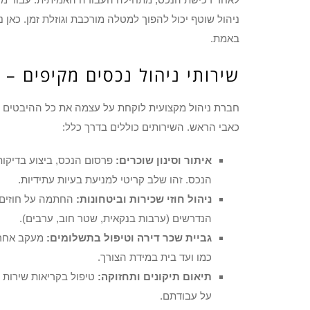
ניהול שוטף יכול להפוך למטלה מורכבת וגוזלת זמן. כאן
באמת.
שירותי ניהול נכסים מקיפים – 
חברת ניהול מקצועית לוקחת על עצמה את כל ההיבטים 
כאבי הראש. השירותים כוללים בדרך כלל:
איתור וסינון שוכרים:
פרסום הנכס, ביצוע בדיקות
הנכס. זהו שלב קריטי למניעת בעיות עתידיות.
ניהול חוזי שכירות וביטחונות:
החתמה על חוזים מ
הנדרשים (ערבות בנקאית, שטר חוב, ערבים).
גביית שכר דירה וטיפול בתשלומים:
מעקב אחר ת
כמו ועד בית במידת הצורך.
תיאום תיקונים ותחזוקה:
טיפול בקריאות שירות ש
על עבודתם.