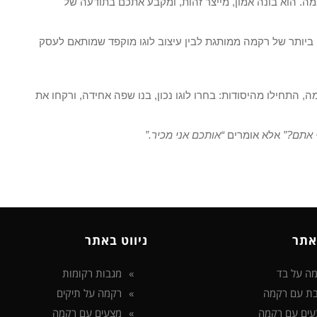
ה. הוא בונה אמון, מייצר זהות, ומקבע אתכם בתודעה של
 ביותר של רקמה ממותגת לבין עיצוב לוגו מוקפד שמותאם לעסק
התחילו מהיסודות: בחרו לוגו נכון, בנו שפה אחידה, ורקחו את
 אתם?”
אלא אומרים
“אותכם אני מכיר.”
אתר
ניווט באתר
ה על בד
מגבות רקומות
ת עם רקמה
רקמה על תיקים
עים עם רקמה
מצעים עם רקמה