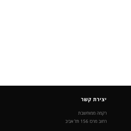
יצירת קשר
רקמה ממוחשבת
רחוב מרכז 156 תל אביב