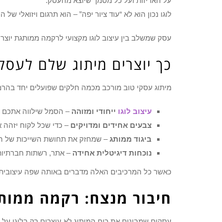
על האריזות ועל כל מסמך שיוצא מהעסק.
לוגו נכון הוא לא “עוד ציור יפה” – הוא תרגום ויזואלי של
עסק שמשלב בין עיצוב לוגו מקצועי לרקמה ממותגת יוצ
כך יוצרים מיתוג שלם לעסק
מיתוג עסקי טוב מורכב מכמה חלקים שפועלים יחד בהרמו
עיצוב לוגו
ייחודי ומזוהה
– הסמל שילווה אתכם לא
צבעים אחידים ומדויקים
– כדי שכל לקוח יזהה 
ביגוד ממותג
– שמחזק את תחושת השייכות של העו
נוכחות דיגיטלית אחידה
– אתר, רשתות חברתיות
כאשר כל המרכיבים האלה מדברים באותה שפה עיצובית –
חיבור מנצח: רקמה ממותג
עסקים שמבינים את כוח המיתוג לא עוצרים רק בלוגו על