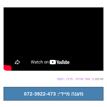
פורסם ב:
אזורי שירות - מרכז
,
רקמה
מענה מיידי: 072-3922-473