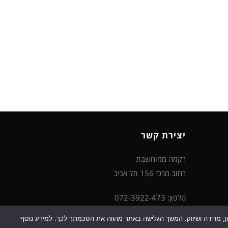
יצירת קשר
רקמה ממוחשבת
רחוב מרכז 156 תל אביב
טלפון: 072-3922-473
דוא"ל: support@rikma-m.co.il
כן למטרות סטטיסטיקה, איפיון, מדידה ושיווק. המשך הגלישה באתר מהווה את הסכמתך לכך. למידע נוסף