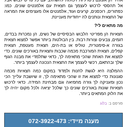
אחיד הן אומנם ניטרליות ויכולות להשתלב עם כל פריט לבוש אבל
אל תהססי לרכוש לעצמך גם חצאית עם אלמנטים שונים, כמו:
כפתורים, רוכסנים, קרעים ועוד, אלמנטים אלו מעצימים את המראה
של החצאית ונותנים לה ייחודיות מעניינת.
מה מתאים לי?
חצאיות הן מפריטי הלבוש הבסיסיים של נשים, הן נמכרות בבדים,
דגמים, צבעים וצורות רבות. בין הבולטות ביותר אפשר למצוא חצאית
בגזרה א-סימטרית, טוליפ או בת-הים, חצאית מעטפת, חצאית
קפלים, חצאית המורכבת מכמה שכבות וחצאיות באורכים שונים. כדי
למצוא את האחת שהכי מתאימה לך, כדאי שתלמדי את מבנה הגוף
שלך ובהתאם, רכשי לעצמך את החצאית הנכונה לעצמך ביותר.
ההמלצה היא לגשת לחנות ולמדוד במקום כמה חצאיות מכמה
סגנונות כדי למצוא את זו שהכי מתאימה לך, זו שיושבת עלייך הכי
נכון ומעניקה לך גזרה מחמיאה וגם מבחינת המידה. כדאי לרכוש
חצאיות שונות באורכים שונים כך שלכל יציאה ולכל מקום יהיה לך
את הלוק המתאים ביותר.
פורסם ב:
בלוג
מענה מיידי: 072-3922-473