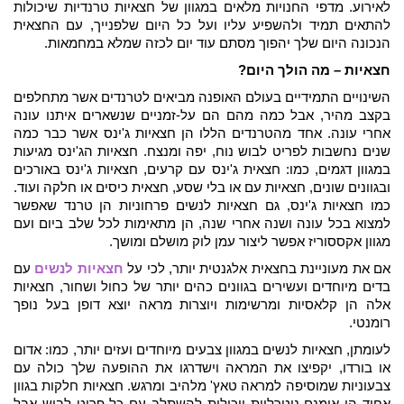
לאירוע. מדפי החנויות מלאים במגוון של חצאיות טרנדיות שיכולות
להתאים תמיד ולהשפיע עליו ועל כל היום שלפנייך, עם החצאית
הנכונה היום שלך יהפוך מסתם עוד יום לכזה שמלא במחמאות.
חצאיות – מה הולך היום?
השינויים התמידיים בעולם האופנה מביאים לטרנדים אשר מתחלפים
בקצב מהיר, אבל כמה מהם הם על-זמניים שנשארים איתנו עונה
אחרי עונה. אחד מהטרנדים הללו הן חצאיות ג'ינס אשר כבר כמה
שנים נחשבות לפריט לבוש נוח, יפה ומנצח. חצאיות הג'ינס מגיעות
במגוון דגמים, כמו: חצאית ג'ינס עם קרעים, חצאיות ג'ינס באורכים
ובגוונים שונים, חצאיות עם או בלי שסע, חצאית כיסים או חלקה ועוד.
כמו חצאיות ג'ינס, גם חצאיות לנשים פרחוניות הן טרנד שאפשר
למצוא בכל עונה ושנה אחרי שנה, הן מתאימות לכל שלב ביום ועם
מגוון אקססוריז אפשר ליצור עמן לוק מושלם ומושך.
אם את מעוניינת בחצאית אלגנטית יותר, לכי על
חצאיות לנשים
עם
בדים מיוחדים ועשירים בגוונים כהים יותר של כחול ושחור, חצאיות
אלה הן קלאסיות ומרשימות ויוצרות מראה יוצא דופן בעל נופך
רומנטי.
לעומתן, חצאיות לנשים במגוון צבעים מיוחדים ועזים יותר, כמו:
אדום
או בורדו, יקפיצו את המראה וישדרגו את ההופעה שלך כולה עם
צבעוניות שמוסיפה למראה טאץ' מלהיב ומרגש. חצאיות חלקות בגוון