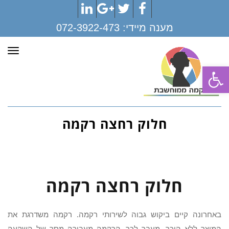
LinkedIn
Google+
Twitter
Facebook
מענה מיידי:
072-3922-473
תפר
פתח סרגל נגישות
חלוק רחצה רקמה
חלוק רחצה רקמה
באחרונה קיים ביקוש גבוה לשירותי רקמה. רקמה משדרגת את
המוצר ללא היכר. מעבר לכך, הרקמה מעבירה מסר של השקעה