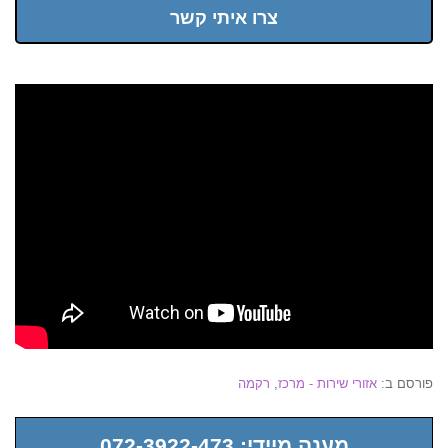
צרו איתי קשר
פורסם ב:
אזורי שירות - מרכז
,
רקמה
מענה מיידי: 072-3922-473