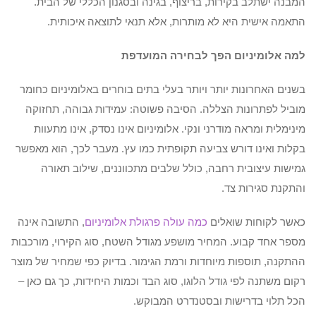
המבנה ישתלב בקירות, בריצוף, בגינה ובסגנון הכללי של הבית.
התאמה אישית היא לא מותרות, אלא תנאי לתוצאה איכותית.
למה אלומיניום הפך לבחירה המועדפת
בשנים האחרונות יותר ויותר בעלי בתים בוחרים באלומיניום כחומר
מוביל לפתרונות הצללה. הסיבה פשוטה: עמידות גבוהה, תחזוקה
מינימלית ומראה מודרני ונקי. אלומיניום אינו נסדק, אינו מתעוות
בקלות ואינו דורש צביעה תקופתית כמו עץ. מעבר לכך, הוא מאפשר
גמישות עיצובית רחבה, כולל שלבים מתכווננים, שילוב תאורה
והתקנת סגירות צד.
כאשר לקוחות שואלים
כמה עולה פרגולת אלומיניום
, התשובה אינה
מספר אחד קבוע. המחיר מושפע מגודל השטח, סוג הקירוי, מורכבות
ההתקנה, תוספות מיוחדות ורמת הגימור. בדיוק כפי שמחיר של מוצר
רקום משתנה לפי גודל הלוגו, סוג הבד וכמות היחידות, כך גם כאן –
הכל תלוי בדרישות ובסטנדרט המבוקש.