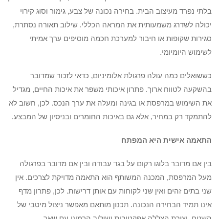
בלתי נפרד מעיצוב הבית. בחירה נכונה של צבע, גימור וסוג קירוי
יכולה לשדרג משמעותית את המראה הכללי. שילוב תאורה נסתרת,
סגירות שקופות או חיבור למערכת חכמה מוסיפים ערך אמיתי
לשימוש היומיומי.
כששואלים כמה עולה פרגולת אלומיניום, כדאי לזכור שמדובר
בהשקעה לטווח ארוך. פתרון איכותי משפר את איכות החיים, מגדיל
את השימוש במרפסת או בגינה ומעלה את ערך הנכס. לכן, חשוב לא
להתמקד רק במחיר, אלא גם באיכות החומרים ובניסיון של המבצע.
התאמה אישית היא המפתח
בין אם מדובר בלוגו רקום על בגד עבודה ובין אם מדובר בפרגולה
מעל המרפסת, המכנה המשותף הוא התאמה מדויקת לצרכים. אין
שני בתים זהים ואין שני לקוחות עם אותן דרישות. לכן, פתרון מדף
אינו תמיד הבחירה הנכונה. תכנון מותאם מאפשר ניצול מיטבי של
השטח, יצירת הצללה אפקטיבית ושילוב הרמוני עם שאר