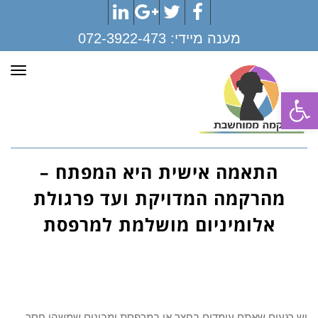
LinkedIn
Google+
Twitter
Facebook
מענה מיידי:
072-3922-473
תפר
פתח סרגל נגישות
התאמה אישית היא המפתח –
מהרקמה המדויקת ועד פרגולת
אלומיניום מושלמת למרפסת
יש רגעים שאתם עומדים בחצר או במרפסת ומבינים שמשהו חסר.