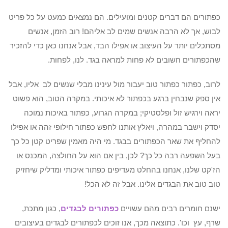
כפתורים הם דברים קטנים ומועילים. הם נמצאים כמעט על כל פריט
לבוש, אך לא הרבה אנשים שמים לב אליהם! רוב הזמן, אנשים
מסתכלים יותר על העיצוב או אפילו הבד, אבל אנחנו כאן כדי להזכיר
שהכפתורים חשובים לא פחות למראה בגד. לנו, לפחות.
לרוב, כפתור כפתור טוב יעבור מול עינינו מבלי שנשים לב אליו, אבל
אין ספק שנבחין ברגע בכפתור לא איכותי. במקרה הטוב, הוא פשוט
יראה וירגיש זול ופלסטיקי; במקרה הגרוע, כפתור באיכות נמוכה
יסדק וישבר במהרה, ויאלץ אותנו לחפש כפתור חילופי זהה או אפילו
להחליף את שאר הכפתורים בבגד. מי היה מאמין שפריט קטן כל כך
בעל השפעה רבה כל כך? לכן, בין אם הוא על החולצה, המכנס או
הז'קט שלנו, אנחנו בהחלט מעדיפים כפתור איכותי ומדליק שיחזיק
טוב טוב את הבגדים אלינו. אבל זה לא הכל!
ישנם חומרים רבים מהם עשויים
כפתורים לבגדים
, כגון מתכת,
שרף, עץ וכו'. כתוצאה מכך, אנו זוכים לכפתורים לבגדים בעיצובים