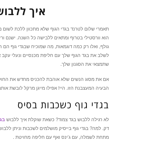
איך ללבוש 
תאמרי שלום לטרנד בגדי הגוף שלא מתכוון ללכת לשום מקו
הוא וורסטילי בטרוף ומתאים ללבישה כל השנה. ישנם וריא
גולף, ואלו רק כמה דוגמאות, מה שמוכיח שבגדי גוף הם 
לשלב את בגד הגוף שלך עם חליפת מכנסיים ונעלי עקב או
שתמצאי את הסגנון שלך.
אם את מסוג הנשים שלא אוהבת להכניס מחדש את החולצה
הבעיה המעצבנת הזו. היי! אפילו מייגן מרקל לובשת אותם
בגדי גוף כשכבות בסיס
לא רגילה ללבוש בגד צמוד? כשאת שוקלת איך ללבוש
בגד
דק. למה? בגדי גוף בייסיק מושלמים לשכבות וניתן ללבו
מתחת לשמלה, עם ג'ינס ואף עם חליפה מחויטת .