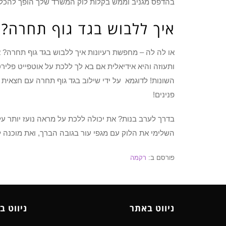
בהדפס מגניב וממש בקלות לוק המשרד שלך הופך להכל
איך ללבוש בגד גוף תחרה?
או לה לה – מחפשת רעיונות איך ללבוש בגד גוף תחרה?
ותעוזה והיא אידיאלית אם בא לך ללכת על אוטפייט פלי
השונות! לדוגמא על ידי שילוב בגד גוף תחרה עם חצאית 
פנינים!
בדרך לערב בנות? את יכולה ללכת על מראה נועז יותר על
השלימי את הלוק עם מגפי עור בגובה הברך, ואת מוכנה ל
פורסם ב:
רקמה
ניווט באתר
ניווט ב