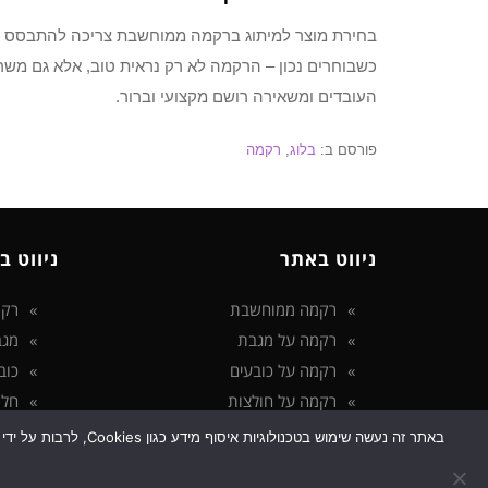
בחירת מוצר למיתוג ברקמה ממוחשבת צריכה להתבסס על 
כשבוחרים נכון – הרקמה לא רק נראית טוב, אלא גם מש
העובדים ומשאירה רושם מקצועי וברור.
פורסם ב:
בלוג
,
רקמה
ניווט באתר
ניווט ב
רקמה ממוחשבת
רקמ
רקמה על מגבת
מגב
רקמה על כובעים
כוב
רקמה על חולצות
חלו
הצהרת נגישות
באתר זה נעשה שימוש
מדיניות פרטיות
גלילה
לראש