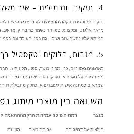
4. תיקים ותרמילים – איך משלבים שימושיות עם מיתוג חכם?
תיקים ממותגים ברקמה מתאימים לעובדים שמגיעים לפגי
מראה אלגנטי ומקצועי, במיוחד כשמדובר בתיקי מחשב, תיק
המיתוג עליו נחשף שוב ושוב – גם בפני העובד וגם בפני 
5. מגבות, חלוקים וטקסטיל רך – למי זה מתאים?
בארגונים מסוימים, כמו מכוני כושר, ספא, מלונות או ח
ממוחשבת על מגבת או חלוק נראית יוקרתית במיוחד ומשד
שמתאים כמתנה אישית לעובדים או כחלק מחבילת רווחה 
השוואה בין מוצרי מיתוג נ
מוצר
רמת חשיפה
עמידות הרקמה
התאמה למ
חולצות עבודה
גבוהה
גבוהה מאוד
מצוינת