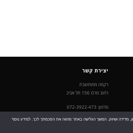
יצירת קשר
רקמה ממוחשבת
רחוב מרכז 156 תל אביב
טלפון: 072-3922-473
דוא"ל: support@rikma-m.co.il
כן למטרות סטטיסטיקה, איפיון, מדידה ושיווק. המשך הגלישה באתר מהווה את הסכמתך לכך. למידע נוסף