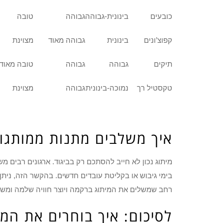
כובעים
בינונית-גבוהה
גבוהה
טובה
קפוצ’ונים
בינונית
גבוהה מאוד
מצוינת
תיקים
גבוהה
גבוהה
טובה מאוד
טקסטיל רך
נמוכה-בינונית
גבוהה
מצוינת
איך משלבים מתנות ממותגו
מיתוג נכון לא חייב להסתכם רק בביגוד. ארגונים רבים 
בימי גיבוש או בקליטת עובדים חדשים. בהקשר הזה, נית
רחב שמשלים את המיתוג ברקמה ויוצר חוויה שלמה ומשק
לסיכום: איך בוחרים את המו