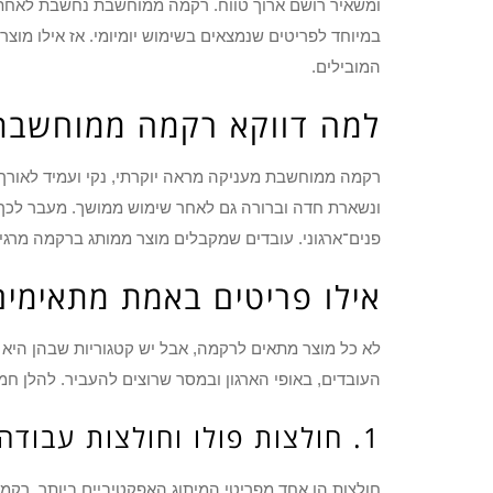
ומשאיר רושם ארוך טווח. רקמה ממוחשבת נחשבת לאחת מ
במיוחד לפריטים שנמצאים בשימוש יומיומי. אז אילו מוצ
המובילים.
למה דווקא רקמה ממוחשבת 
רקמה ממוחשבת מעניקה מראה יוקרתי, נקי ועמיד לאורך 
ונשארת חדה וברורה גם לאחר שימוש ממושך. מעבר לכך
פנים־ארגוני. עובדים שמקבלים מוצר ממותג ברקמה מרגיש
אילו פריטים באמת מתאימי
לא כל מוצר מתאים לרקמה, אבל יש קטגוריות שבהן היא 
העובדים, באופי הארגון ובמסר שרוצים להעביר. להלן חמי
1. חולצות פולו וחולצות עבודה – למה זה עובד כל כך טוב?
חולצות הן אחד מפריטי המיתוג האפקטיביים ביותר. רקמ