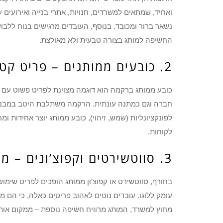
ואחיד, שמתאים למשרדים, חנויות, אתרי בנייה ואירועים ע
נשאר ברור ומכובד. בנוסף, העובדים מרגישים בנוח לל
החשיפה למותג בצורה טבעית ולא מאולצת.
2. כובעים ממותגים – פריט קטן עם נוכחות גדולה?
כובע ממותג ברקמה הוא דוגמה מצוינת לפריט פשוט עם א
חברה וגם כמתנה עונתית. הרקמה משתלבת היטב במבנה ה
לפונקציונליות (שמש, זיהוי), כובע ממותג יוצר אחידות ו
לקוחות.
3. סווטשירטים וקפוצ’ונים – מיתוג חורפי עם ערך רגשי?
בחורף, סווטשירט או קפוצ’ון ממותג הופכים לפריט שימו
עומק ללוגו. עובדים נוטים לאהוב פריטים כאלה, כי הם מ
מחוץ למשרד, המותג מרוויח חשיפה נוספת – ממקום אותנ